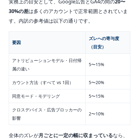
実務上の目安として、Google広告とGA4の間の
20〜
30%の差
は多くのアカウントで正常範囲とされていま
す。内訳の参考値は以下の通りです。
ズレへの寄与度
要因
（目安）
アトリビューションモデル・日付帰
5〜15%
属の違い
カウント方法（すべて vs 1回）
5〜20%
同意モード・モデリング
5〜15%
クロスデバイス・広告ブロッカーの
2〜10%
影響
全体のズレが
月ごとに一定の幅に収まっている
なら、