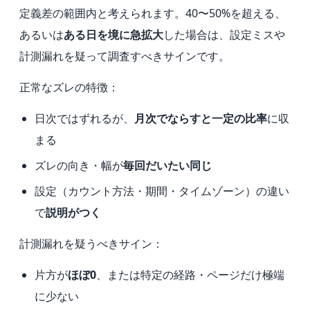
定義差の範囲内と考えられます。40〜50%を超える、
あるいは
ある日を境に急拡大
した場合は、設定ミスや
計測漏れを疑って調査すべきサインです。
正常なズレの特徴：
日次ではずれるが、
月次でならすと一定の比率
に収
まる
ズレの向き・幅が
毎回だいたい同じ
設定（カウント方法・期間・タイムゾーン）の違い
で
説明がつく
計測漏れを疑うべきサイン：
片方が
ほぼ0
、または特定の経路・ページだけ極端
に少ない