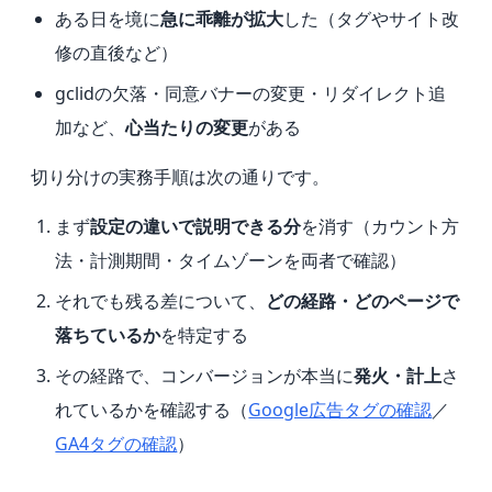
ある日を境に
急に乖離が拡大
した（タグやサイト改
修の直後など）
gclidの欠落・同意バナーの変更・リダイレクト追
加など、
心当たりの変更
がある
切り分けの実務手順は次の通りです。
まず
設定の違いで説明できる分
を消す（カウント方
法・計測期間・タイムゾーンを両者で確認）
それでも残る差について、
どの経路・どのページで
落ちているか
を特定する
その経路で、コンバージョンが本当に
発火・計上
さ
れているかを確認する（
Google広告タグの確認
／
GA4タグの確認
）