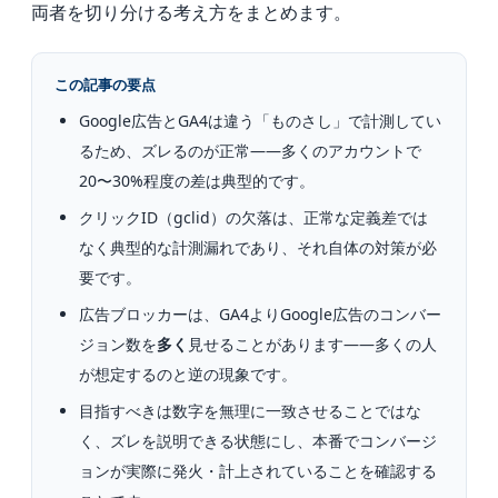
両者を切り分ける考え方をまとめます。
この記事の要点
Google広告とGA4は違う「ものさし」で計測してい
るため、ズレるのが正常——多くのアカウントで
20〜30%程度の差は典型的です。
クリックID（gclid）の欠落は、正常な定義差では
なく典型的な計測漏れであり、それ自体の対策が必
要です。
広告ブロッカーは、GA4よりGoogle広告のコンバー
ジョン数を
多く
見せることがあります——多くの人
が想定するのと逆の現象です。
目指すべきは数字を無理に一致させることではな
く、ズレを説明できる状態にし、本番でコンバージ
ョンが実際に発火・計上されていることを確認する