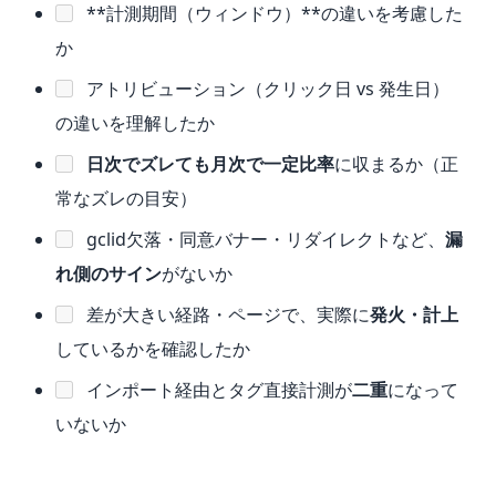
**計測期間（ウィンドウ）**の違いを考慮した
か
アトリビューション（クリック日 vs 発生日）
の違いを理解したか
日次でズレても月次で一定比率
に収まるか（正
常なズレの目安）
gclid欠落・同意バナー・リダイレクトなど、
漏
れ側のサイン
がないか
差が大きい経路・ページで、実際に
発火・計上
しているかを確認したか
インポート経由とタグ直接計測が
二重
になって
いないか