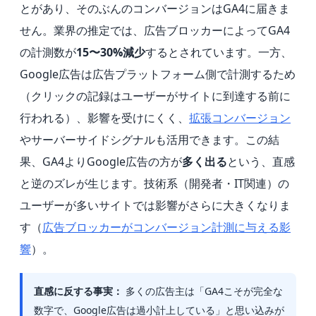
とがあり、そのぶんのコンバージョンはGA4に届きま
せん。業界の推定では、広告ブロッカーによってGA4
の計測数が
15〜30%減少
するとされています。一方、
Google広告は広告プラットフォーム側で計測するため
（クリックの記録はユーザーがサイトに到達する前に
行われる）、影響を受けにくく、
拡張コンバージョン
やサーバーサイドシグナルも活用できます。この結
果、GA4よりGoogle広告の方が
多く出る
という、直感
と逆のズレが生じます。技術系（開発者・IT関連）の
ユーザーが多いサイトでは影響がさらに大きくなりま
す（
広告ブロッカーがコンバージョン計測に与える影
響
）。
直感に反する事実：
多くの広告主は「GA4こそが完全な
数字で、Google広告は過小計上している」と思い込みが