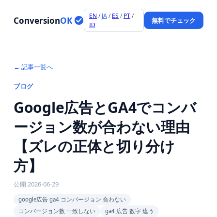
EN
/
JA
/
ES
/
PT
/
Conversion
OK
無料でチェック
ID
← 記事一覧へ
ブログ
Google広告とGA4でコンバ
ージョン数が合わない理由
【ズレの正体と切り分け
方】
公開
2026-06-29
google広告 ga4 コンバージョン 合わない
コンバージョン数 一致しない
ga4 広告 数字 違う