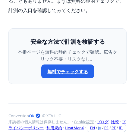
ることもありません。まずは無料の静的チェックで、
計測の入口を確認してみてください。
安全な方法で計測を検証する
本番ページを無料の静的チェックで確認。広告ク
リック不要・リスクなし。
無料でチェックする
Conversion
OK
· © XTV LLC
来訪者の個人情報は保存しません。
·
Cookie設定
·
ブログ
·
比較
·
プ
ライバシーポリシー
·
利用規約
·
HeatMapX
·
EN
/
JA
/
ES
/
PT
/
ID