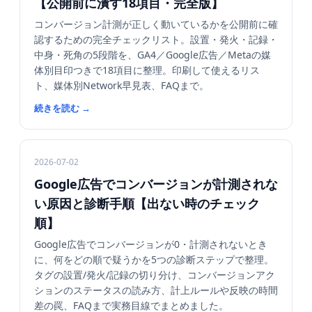
【公開前に潰す18項目・完全版】
コンバージョン計測が正しく動いているかを公開前に確
認するための完全チェックリスト。設置・発火・記録・
中身・死角の5段階を、GA4／Google広告／Metaの媒
体別目印つきで18項目に整理。印刷して使えるリス
ト、媒体別Network早見表、FAQまで。
続きを読む
→
2026-07-02
Google広告でコンバージョンが計測されな
い原因と診断手順【出ない時のチェック
順】
Google広告でコンバージョンが0・計測されないとき
に、何をどの順で疑うかを5つの診断ステップで整理。
タグの設置/発火/記録の切り分け、コンバージョンアク
ションのステータスの読み方、計上ルールや反映の時間
差の罠、FAQまで実務目線でまとめました。