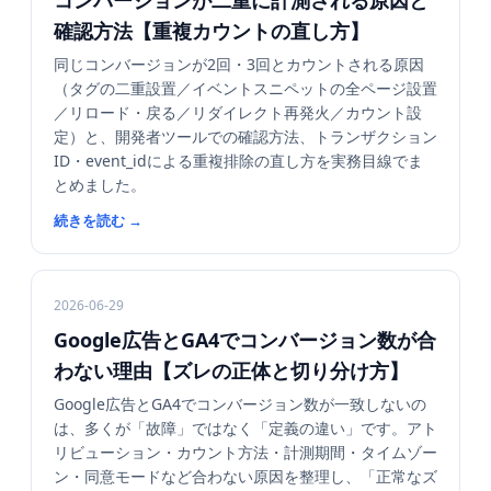
コンバージョンが二重に計測される原因と
確認方法【重複カウントの直し方】
同じコンバージョンが2回・3回とカウントされる原因
（タグの二重設置／イベントスニペットの全ページ設置
／リロード・戻る／リダイレクト再発火／カウント設
定）と、開発者ツールでの確認方法、トランザクション
ID・event_idによる重複排除の直し方を実務目線でま
とめました。
続きを読む
→
2026-06-29
Google広告とGA4でコンバージョン数が合
わない理由【ズレの正体と切り分け方】
Google広告とGA4でコンバージョン数が一致しないの
は、多くが「故障」ではなく「定義の違い」です。アト
リビューション・カウント方法・計測期間・タイムゾー
ン・同意モードなど合わない原因を整理し、「正常なズ