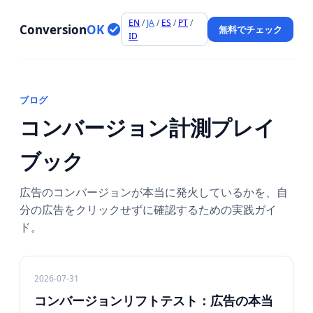
EN
/
JA
/
ES
/
PT
/
Conversion
OK
無料でチェック
ID
ブログ
コンバージョン計測プレイ
ブック
広告のコンバージョンが本当に発火しているかを、自
分の広告をクリックせずに確認するための実践ガイ
ド。
2026-07-31
コンバージョンリフトテスト：広告の本当