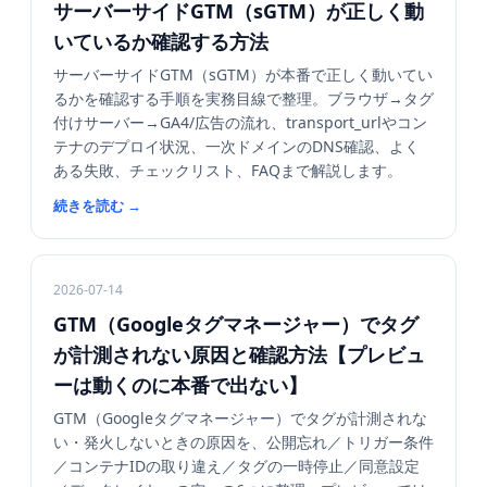
サーバーサイドGTM（sGTM）が正しく動
いているか確認する方法
サーバーサイドGTM（sGTM）が本番で正しく動いてい
るかを確認する手順を実務目線で整理。ブラウザ→タグ
付けサーバー→GA4/広告の流れ、transport_urlやコン
テナのデプロイ状況、一次ドメインのDNS確認、よく
ある失敗、チェックリスト、FAQまで解説します。
続きを読む
→
2026-07-14
GTM（Googleタグマネージャー）でタグ
が計測されない原因と確認方法【プレビュ
ーは動くのに本番で出ない】
GTM（Googleタグマネージャー）でタグが計測されな
い・発火しないときの原因を、公開忘れ／トリガー条件
／コンテナIDの取り違え／タグの一時停止／同意設定