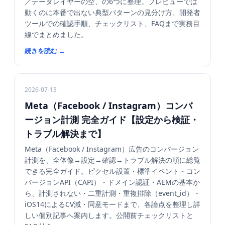
／データレイヤーの空、の6つに整理。プレビューでは
動くのに本番で出ない典型パターンの見分け方、開発者
ツールでの確認手順、チェックリスト、FAQまで実務目
線でまとめました。
続きを読む
→
2026-07-13
Meta（Facebook / Instagram）コンバ
ージョン計測 完全ガイド【設定から検証・
トラブル解決まで】
Meta（Facebook / Instagram）広告のコンバージョン
計測を、全体像→設定→確認→トラブル解決の順に総覧
できる完全ガイド。ピクセル設置・標準イベント・コン
バージョンAPI（CAPI）・ドメイン認証・AEMの基本か
ら、計測されない・二重計測・重複排除（event_id）・
iOS14によるCV減・同意モードまで、各論点を整理し詳
しい個別記事へ案内します。公開前チェックリストと