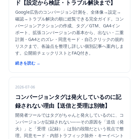
ド【設定から検証・トラブル解決まで】
Google広告のコンバージョン計測を、全体像→設定→
確認→トラブル解決の順に総覧できる完全ガイド。コン
バージョンアクションの作成、タグ／GTM、GA4イン
ポート、拡張コンバージョンの基本から、出ない・二重
計測・GA4とのズレ・同意モード・自己クリックの規約
リスクまで、各論点を整理し詳しい個別記事へ案内しま
す。公開前チェックリストとFAQ付き。
続きを読む
→
2026-07-06
コンバージョンタグは発火しているのに記
録されない理由【送信と受理は別物】
開発者ツールではタグがちゃんと発火しているのに、コ
ンバージョンが記録されない——その原因を「送信（発
火）」と「受理（記録）」は別の段階だという視点で整
理。同意モード・内部トラフィック除外・キーイベント