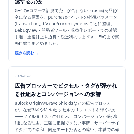
認する方法
GA4のeコマース計測で売上が合わない・items(商品)が
空になる原因を、purchaseイベントの必須パラメータ
(transaction_id/value/currency/items)ごとに整理。
DebugView・開発者ツール・収益化レポートでの確認
手順、重複計上や通貨・税送料のつまずき、FAQまで実
務目線でまとめました。
続きを読む
→
2026-07-17
広告ブロッカーでピクセル・タグが弾かれ
る仕組みとコンバージョンへの影響
uBlock OriginやBrave Shieldsなどの広告ブロッカー
が、なぜGA4やMetaピクセルのリクエストを弾くのか
——フィルタリストの仕組み、コンバージョンが過少計
測になる理由、正確に把握できない事情、サーバーサイ
ドタグでの緩和、同意モード拒否との違い、本番での確